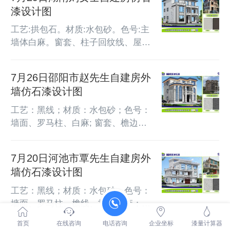
漆设计图
工艺:拱包石。材质:水包砂。色号:主
墙体白麻。窗套、柱子回纹线、屋、
墙裙等经典深咖。外墙面积:500平方
米
7月26日邵阳市赵先生自建房外
墙仿石漆设计图
工艺：黑线；材质：水包砂；色号：
墙面、罗马柱、白麻; 窗套、檐边、
东石白；分割层数：12；设计外墙面
积：17x14M;
7月20日河池市覃先生自建房外
墙仿石漆设计图
工艺：黑线；材质：水包砂；色号：
墙面、罗马柱、檐线、护栏白麻；色
号; 墙裙、柱脚东石白；分割层数：
首页
在线咨询
电话咨询
企业坐标
漆量计算器
22；设计外墙面积：16x37M;