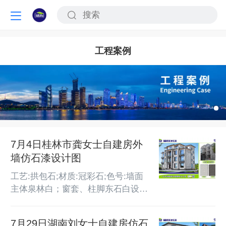
工程案例
7月4日桂林市龚女士自建房外
墙仿石漆设计图
工艺:拱包石;材质:冠彩石;色号:墙面
主体泉林白；窗套、柱脚东石白设计
外墙面积:16x14M;
7月29日湖南刘女士自建房仿石